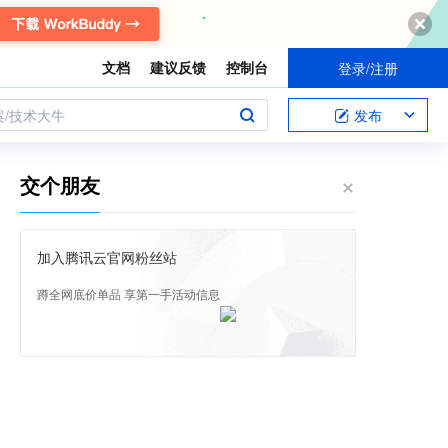
文档
建议反馈
控制台
登录/注册
案/技术大牛
发布
交个朋友
加入腾讯云官网粉丝站
蹲全网底价单品 享第一手活动信息