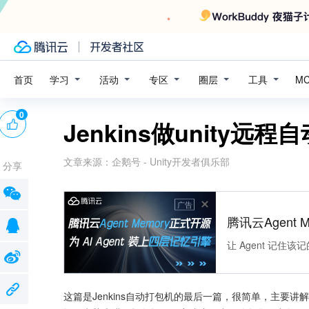
学习
活动
专区
圈层
工具
首页
M
0
Jenkins做unity远
文章来源：
企鹅号 - Unity开发者俱乐部
分享
广告
腾讯云Agent 
让 Agent 记
这篇是Jenkins自动打包机的最后一篇，很简单，主要