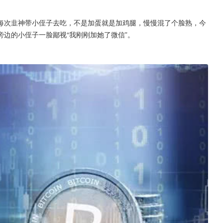
每次韭神带小侄子去吃，不是加蛋就是加鸡腿，慢慢混了个脸熟，今
边的小侄子一脸鄙视“我刚刚加她了微信”。