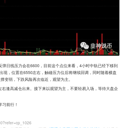
反弹日线压力会在6600，目前这个点位来看，4小时中轨已经下移到
出现，位置在6550左右，触碰压力位后将继续回调，同时随着横盘
支撑变弱，下跌风险再次临近，观望为主。
50左右逢高减仓出来。接下来以观望为主，不要轻易入场，等待大盘企
学习前行！
00?refer=cp_1026