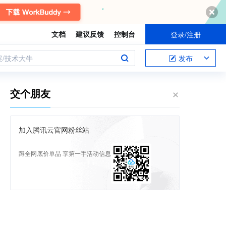
文档
建议反馈
控制台
登录/注册
案/技术大牛
发布
交个朋友
加入腾讯云官网粉丝站
蹲全网底价单品 享第一手活动信息