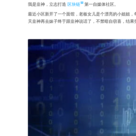
我是韭神，立志打造
区块链
第一自媒体社区。
最近小区新开了一个面馆，老板女儿是个漂亮的小姐姐，
天韭神再去妹子终于跟韭神说话了，不禁暗自窃喜，结果旁