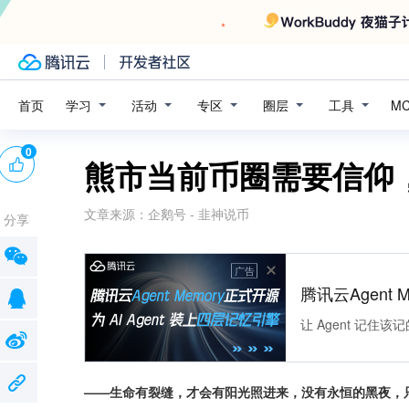
学习
活动
专区
圈层
工具
首页
M
0
熊市当前币圈需要信仰，
文章来源：
企鹅号 - 韭神说币
分享
广告
腾讯云Agent 
让 Agent 记
——生命有裂缝，才会有阳光照进来，没有永恒的黑夜，