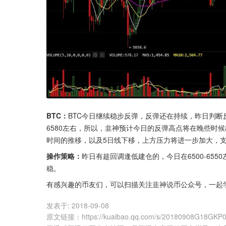
BTC：
BTC今日继续稳步反弹，反弹还在持续，昨日判断
6580左右，所以，韭神预计今日的反弹高点将在晚些时候
时间的推移，以及5日线下移，上方压力将进一步加大，
操作策略：
昨日有趁回调逢低建仓的，今日在6500-65
稳。
有感兴趣的币友们，可以扫描关注韭神说币公众号，一起
发表于:
2018-09-08
原文链接
：
https://kuaibao.qq.com/s/20180908G18GKP