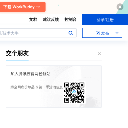
文档
建议反馈
控制台
登录/注册
案/技术大牛
发布
交个朋友
加入腾讯云官网粉丝站
蹲全网底价单品 享第一手活动信息