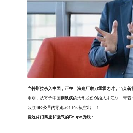
当特斯拉杀入中国，正在上海建厂磨刀霍霍之时；当某新
刚刚，被寄予
中国钢铁侠
的大华股份创始人朱江明，带着
续航
460公里
的零跑S01 Pro横空出世！
看这两门四座和骚气的Coupe流线：