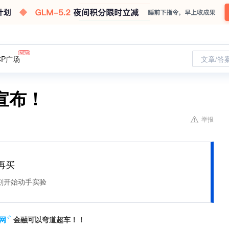
CP广场
文章/答
宣布！
举报
再买
刻开始动手实验
网
金融可以弯道超车！！