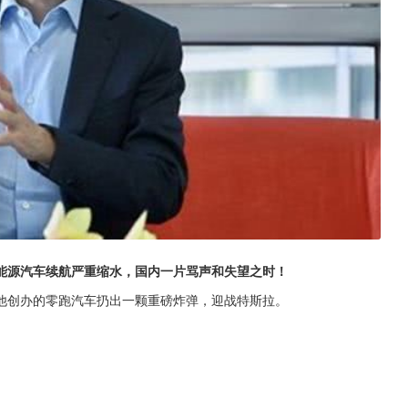
能源汽车续航严重缩水，国内一片骂声和失望之时！
他创办的零跑汽车扔出一颗重磅炸弹，迎战特斯拉。