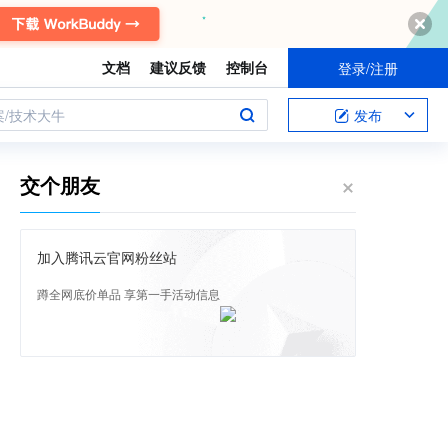
文档
建议反馈
控制台
登录/注册
案/技术大牛
发布
交个朋友
加入腾讯云官网粉丝站
蹲全网底价单品 享第一手活动信息