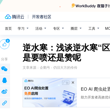
学习
活动
专区
圈层
工具
首页
M
0
逆水寒：浅谈逆水寒“
是要喷还是赞呢
分享
文章来源：
企鹅号 - 仍旧大方的伶伶
广告
EO AI 爬虫
助力开发者高效优