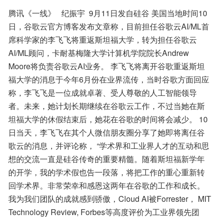
腾讯《一线》   纪振宇  9月11日发自硅谷 美国当地时间10
日，谷歌云官方博客发布文章称，目前担任谷歌云AI/ML首
席科学家的李飞飞将重返斯坦福大学，转为担任谷歌云
AI/ML顾问，卡耐基梅隆大学计算机学院院长Andrew 
Moore将负责谷歌云AI业务。 李飞飞将离开谷歌重返斯坦
福大学的消息于今年6月份在业界流传，当时谷歌方面回应
称，李飞飞是一位成就卓著、受人尊敬的人工智能领导
者。未来，她计划长期继续在谷歌云工作，不过当她在斯
坦福大学的休假结束后，她花在谷歌的时间将会减少。 10
日当天，李飞飞在其个人微信朋友圈分享了她即将离任谷
歌云的消息，并评论称， “学术界和工业界人才的互动和思
想的交流一直是硅谷传奇的重要精髓。随着斯坦福新学年
的开学，我的学术假也告一段落，将把工作的重心重新转
回学术界。非常荣幸和感恩这两年在谷歌的工作和成长。
我为我们团队的成就感到骄傲，Cloud AI被Forrester， MIT 
Technology Review, Forbes等高度评价为工业界领先团