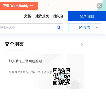
文档
建议反馈
控制台
登录/注册
案/技术大牛
发布
交个朋友
加入腾讯云官网粉丝站
蹲全网底价单品 享第一手活动信息