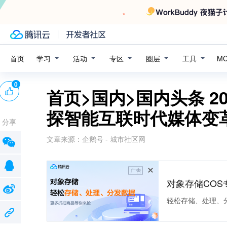
学习
活动
专区
圈层
工具
首页
M
0
首页>国内>国内头条 2
探智能互联时代媒体变
分享
文章来源：
企鹅号 - 城市社区网
广告
对象存储COS
轻松存储、处理、