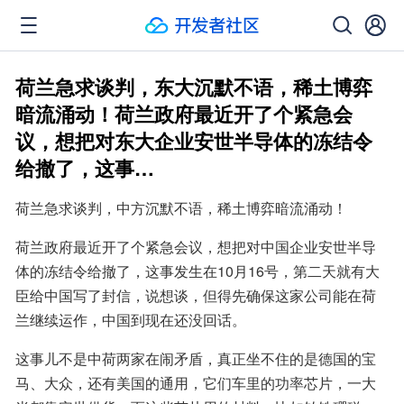
荷兰急求谈判，东大沉默不语，稀土博弈
暗流涌动！荷兰政府最近开了个紧急会
议，想把对东大企业安世半导体的冻结令
给撤了，这事…
荷兰急求谈判，中方沉默不语，稀土博弈暗流涌动！
荷兰政府最近开了个紧急会议，想把对中国企业安世半导
体的冻结令给撤了，这事发生在10月16号，第二天就有大
臣给中国写了封信，说想谈，但得先确保这家公司能在荷
兰继续运作，中国到现在还没回话。
这事儿不是中荷两家在闹矛盾，真正坐不住的是德国的宝
马、大众，还有美国的通用，它们车里的功率芯片，一大