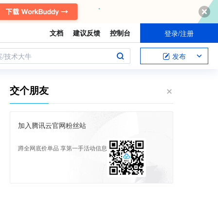
文档
建议反馈
控制台
登录/注册
案/技术大牛
发布
交个朋友
加入腾讯云官网粉丝站
蹲全网底价单品 享第一手活动信息