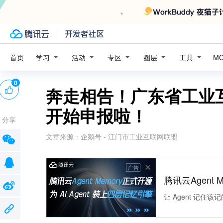
学习
活动
专区
圈层
工具
首页
M
0
奔走相告！广东省工业
开始申报啦！
分享
文章来源：
企鹅号 - 江门市工业互联网联盟
广告
腾讯云Agent 
让 Agent 记