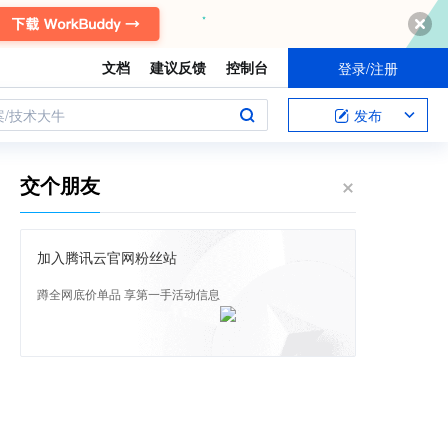
文档
建议反馈
控制台
登录/注册
案/技术大牛
发布
交个朋友
加入腾讯云官网粉丝站
蹲全网底价单品 享第一手活动信息