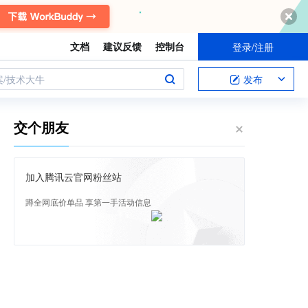
文档
建议反馈
控制台
登录/注册
案/技术大牛
发布
交个朋友
加入腾讯云官网粉丝站
蹲全网底价单品 享第一手活动信息