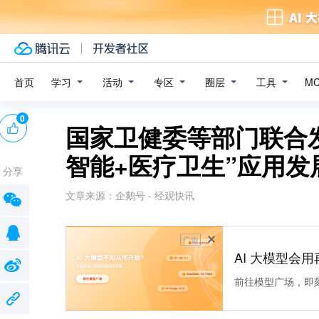
学习
活动
专区
圈层
工具
首页
M
0
国家卫健委等部门联合
智能+医疗卫生”应用发
分享
文章来源：
企鹅号 - 经观快讯
广告
AI 大模型会用
前往模型广场，即