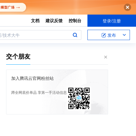
文档
建议反馈
控制台
登录/注册
案/技术大牛
发布
交个朋友
加入腾讯云官网粉丝站
蹲全网底价单品 享第一手活动信息