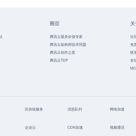
圈层
关
划
腾讯云最具价值专家
社
腾讯云架构师技术同盟
免
腾讯云创作之星
联
腾讯云TDP
友
M
区块链服务
消息队列
网络加速
企业云
CDN加速
视频通话