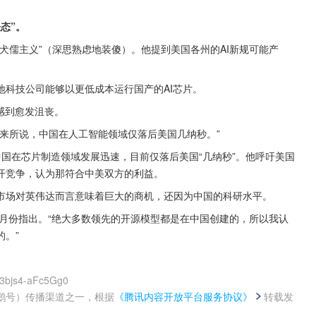
态”。
犬儒主义”（深思熟虑地装傻）。他提到美国各州的AI新规可能产
科技公司能够以更低成本运行国产的AI芯片。
感到愈发沮丧。
来所说，中国在人工智能领域仅落后美国几纳秒。”
国在芯片制造领域发展迅速，目前仅落后美国“几纳秒”。他呼吁美国
开竞争，认为那符合中美双方的利益。
市场对英伟达而言意味着巨大的商机，还因为中国的科研水平。
勋8月份指出。“绝大多数领先的开源模型都是在中国创建的，所以我认
。”
y3bjs4-aFc5Gg0
鹅号）传播渠道之一，根据
《腾讯内容开放平台服务协议》
转载发