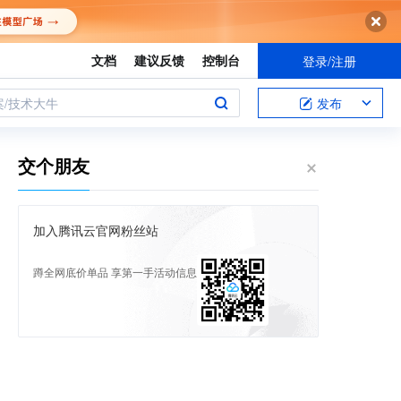
文档
建议反馈
控制台
登录/注册
案/技术大牛
发布
交个朋友
加入腾讯云官网粉丝站
蹲全网底价单品 享第一手活动信息