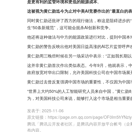
是更有利的监管环境和更低的能源成本
。
这被视为黄仁勋迄今为止对中美AI竞赛作出的“最直白的表
同时黄仁勋还批评了西方的现行做法，称这是阻碍进步的“
生“50条新规范”，这可能会扼杀AI创新和竞争。
他还将这种做法与中方的能源政策进行对比，提到中国本地
黄仁勋的警告反映出他对美国日益高涨的AI芯片监管呼声
黄仁勋周三晚些时候在另一场采访中表示：“正如我长期以
这并非黄仁勋首次作出类似表态。今年9月，他就表示，中
政府放宽对华出口限制，允许美国科技公司在中国市场展
黄仁勋过去曾反复强调中国市场的重要性，不仅因为中国
“世界上大约50%的人工智能研究人员来自中国，”黄仁
为，对美国科技公司来说，能够打入这个市场是相当重要的
发表于:
2025-11-06
原文链接
：
https://page.om.qq.com/page/OF0lm5hYNzi
腾讯「腾讯云开发者社区」是腾讯内容开放平台帐号（企
布内容。