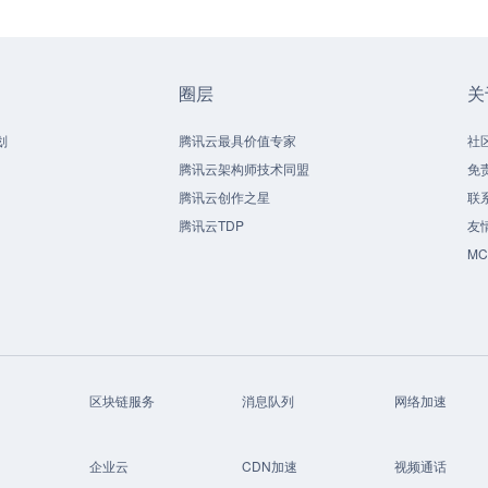
圈层
关
划
腾讯云最具价值专家
社
腾讯云架构师技术同盟
免
腾讯云创作之星
联
腾讯云TDP
友
M
区块链服务
消息队列
网络加速
企业云
CDN加速
视频通话