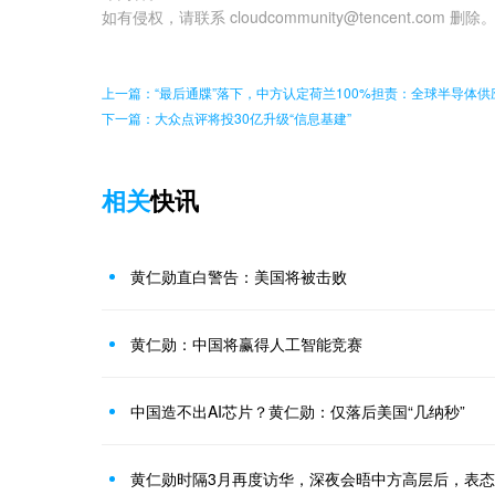
如有侵权，请联系 cloudcommunity@tencent.com 删除
上一篇：“最后通牒”落下，中方认定荷兰100%担责：全球半导体
下一篇：大众点评将投30亿升级“信息基建”
相关
快讯
黄仁勋直白警告：美国将被击败
黄仁勋：中国将赢得人工智能竞赛
中国造不出AI芯片？黄仁勋：仅落后美国“几纳秒”
黄仁勋时隔3月再度访华，深夜会晤中方高层后，表