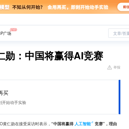
CP广场
文章/答
仁勋：中国将赢得AI竞赛
举报
再买
刻开始动手实验
EO黄仁勋在接受采访时表示，
“中国将赢得
人工智能
竞赛”，理由