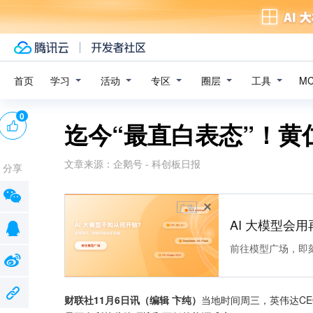
学习
活动
专区
圈层
工具
首页
M
0
迄今“最直白表态”！黄
文章来源：
企鹅号 - 科创板日报
分享
广告
AI 大模型会用
前往模型广场，即
财联社11月6日讯（编辑 卞纯）
当地时间周三，英伟达C