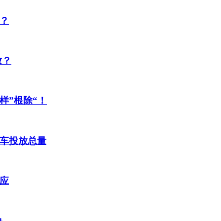
？
放？
样”根除“！
车投放总量
应