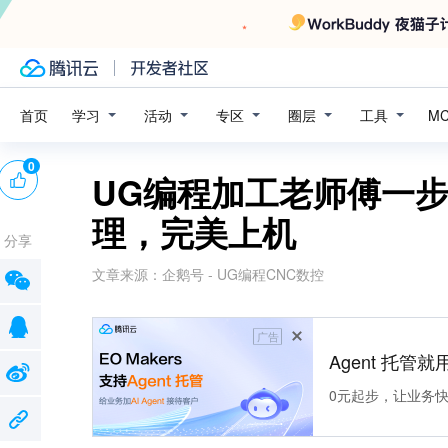
学习
活动
专区
圈层
工具
首页
M
0
UG编程加工老师傅一
理，完美上机
分享
文章来源：
企鹅号 - UG编程CNC数控
广告
Agent 托管就用
0元起步，让业务快速拥