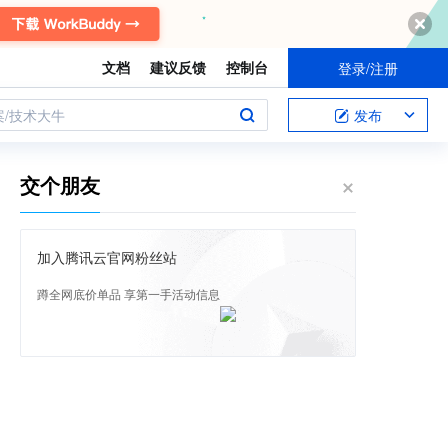
文档
建议反馈
控制台
登录/注册
案/技术大牛
发布
交个朋友
加入腾讯云官网粉丝站
蹲全网底价单品 享第一手活动信息