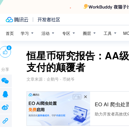
学习
活动
专区
圈层
工具
首页
M
0
恒星币研究报告：AA
支付的颠覆者
分享
文章来源：
企鹅号 - 币姥爷
广告
EO AI 爬虫
助力开发者高效优