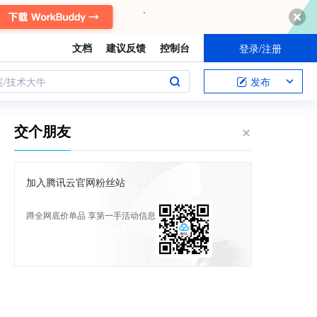
文档
建议反馈
控制台
登录/注册
案/技术大牛
发布
交个朋友
加入腾讯云官网粉丝站
蹲全网底价单品 享第一手活动信息