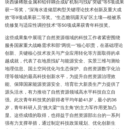
块西缘稀散金属和铅锌耦合成矿机制与找矿突破”等5项成果
获一等奖，“深海水道储层构型关键理论技术创新及重大成
效”等9项成果获二等奖。“生态脆弱露天矿区土壤—植被系
统修复与适应性调控技术”等50项成果获青年科技奖。
这些成果集中展现了自然资源领域的科技工作者紧密围绕
服务国家重大战略需求和部“两统一”核心职责，在基础理论
创新、关键核心技术攻关与产业应用转化等方面取得的卓
越成就，代表了在地质找矿与能源安全、实景三维与测绘
地理信息、国土空间优化与生态保护、自然资源数字化治
理等领域的最高科技创新水平，为提升自然资源治理效
能、保障国家能源资源安全、培育壮大新质生产力提供了
源头活水，有力推动了自然资源领域高水平科技自立自
强。此次青年科技奖的获得者平均年龄41岁，最小的36
岁，青年科研人员“挑大梁”“当主角”的主力军作用更加凸
显。这些成绩的取得，也得益于自然资源部出台的一系列
强有力支撑举措，通过制定科技政策规划、优化创新生