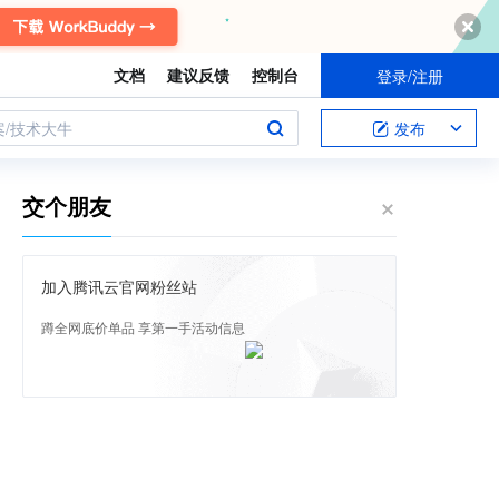
文档
建议反馈
控制台
登录/注册
案/技术大牛
发布
交个朋友
加入腾讯云官网粉丝站
蹲全网底价单品 享第一手活动信息