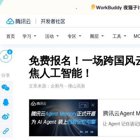
学习
活动
专区
圈层
工具
首页
M
0
免费报名！一场跨国风
焦人工智能！
分享
文章来源：
企鹅号 - 佛山高新
广告
腾讯云Agent 
让 Agent 记