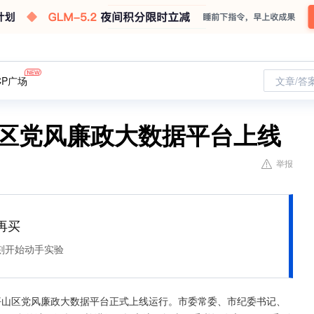
CP广场
文章/答
山区党风廉政大数据平台上线
举报
再买
刻开始动手实验
，坪山区党风廉政大数据平台正式上线运行。市委常委、市纪委书记、