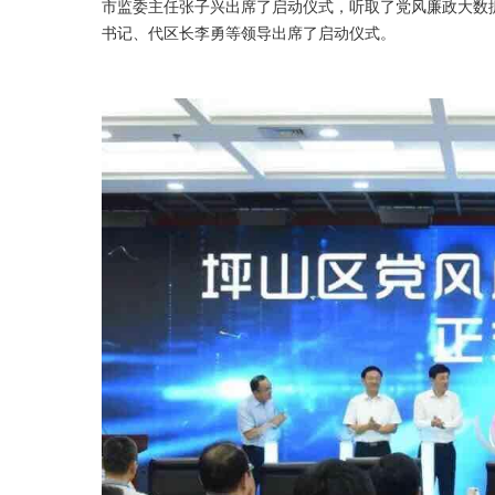
市监委主任张子兴出席了启动仪式，听取了党风廉政大数
书记、代区长李勇等领导出席了启动仪式。