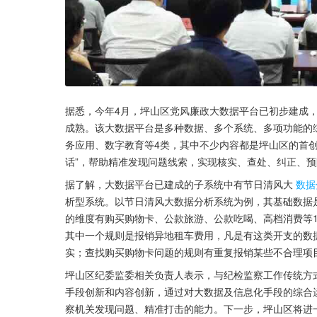
据悉，今年4月，坪山区党风廉政大数据平台已初步建成
成熟。该大数据平台是多种数据、多个系统、多项功能的
务应用、数字教育等4类，其中不少内容都是坪山区的首
话”，帮助精准发现问题线索，实现核实、查处、纠正、
据了解，大数据平台已建成的子系统中有节日清风大
数据
析型系统。以节日清风大数据分析系统为例，其基础数据
的维度有购买购物卡、公款旅游、公款吃喝、高档消费等
其中一个规则是报销异地租车费用，凡是有这类开支的数
实；查找购买购物卡问题的规则有重复报销某些不合理项
坪山区纪委监委相关负责人表示，与纪检监察工作传统方
手段创新和内容创新，通过对大数据及信息化手段的综合
察机关发现问题、精准打击的能力。下一步，坪山区将进