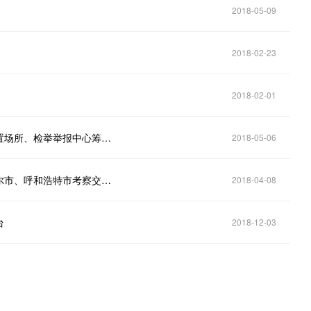
2018-05-09
2018-02-23
2018-02-01
自治区纪委副书记、监委副主任喇军调研我市集中留置场所、检举举报中心筹建情况和信息化、大数据平台建设
2018-05-06
市委常委、纪委书记、监委主任白永平一行到巴彦淖尔市、呼和浩特市考察交流纪检监察信息化和大数据平台建设
2018-04-08
台
2018-12-03