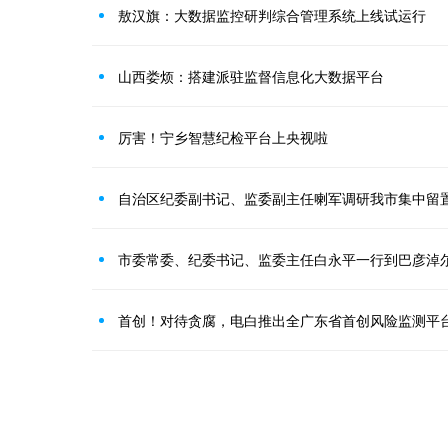
敖汉旗：大数据监控研判综合管理系统上线试运行
山西娄烦：搭建派驻监督信息化大数据平台
厉害！宁乡智慧纪检平台上央视啦
首创！对待贪腐，电白推出全广东省首创风险监测平