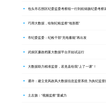
包头市石拐区纪委监委考察组一行到杭锦旗纪委考察
巧用大数据，绘制纪检监察“地形图”
市纪委监委：纪检干部“充电蓄能”再出发
武侯区廉政档案大数据平台开始试运行
大数据助力精准监督，若羌县给我“上了一课”！
通许：建立党风政风大数据信息监督系统 为执纪监督
土左旗：“视频监察”显威力