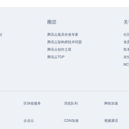
圈层
关
划
腾讯云最具价值专家
社
腾讯云架构师技术同盟
免
腾讯云创作之星
联
腾讯云TDP
友
M
区块链服务
消息队列
网络加速
企业云
CDN加速
视频通话