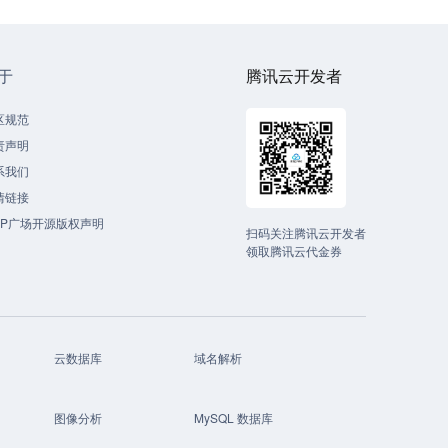
于
腾讯云开发者
区规范
责声明
系我们
情链接
CP广场开源版权声明
扫码关注腾讯云开发者
领取腾讯云代金券
云数据库
域名解析
图像分析
MySQL 数据库