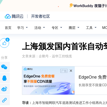
学习
活动
专区
圈层
工具
首页
M
0
上海颁发国内首张自动
文章来源：
企鹅号 - 远华工控线缆
分享
广告
EdgeOne 
长期享受不限量CD
导读：
上海市智能网联汽车道路测试推进工作小组再向上