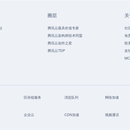
圈层
关
划
腾讯云最具价值专家
社
腾讯云架构师技术同盟
免
腾讯云创作之星
联
腾讯云TDP
友
M
区块链服务
消息队列
网络加速
企业云
CDN加速
视频通话