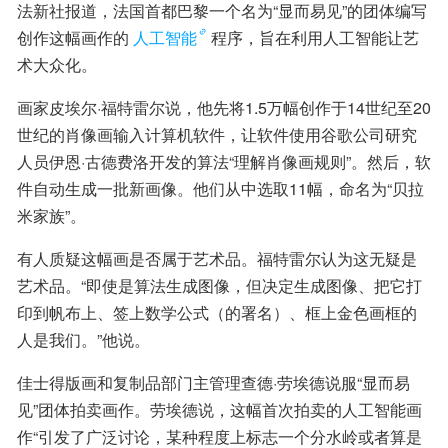
法新社报道，法国首都巴黎一个名为“显而易见”的团体编写
创作这幅画作的
人工智能
程序，旨在利用人工智能让艺
术大众化。
画家皮埃尔·福特雷尔说，他先将1.5万幅创作于14世纪至20
世纪的肖像画输入计算机软件，让软件使用谷歌公司研究
人员伊恩·古德费洛开发的算法“理解肖像画规则”。然后，软
件自动生成一批新画像。他们从中选取11幅，命名为“贝拉
米家族”。
有人质疑这幅画是否属于艺术品。福特雷尔认为这无疑是
艺术品。“即使是算法生成图像，但决定生成图像、把它打
印到帆布上、签上数学公式（的署名）、框上金色画框的
人是我们。”他说。
佳士得版画和复制品部门主管理查德·劳埃德说服“显而易
见”团体拍卖画作。劳埃德说，这幅首次拍卖的人工智能画
作“引发了广泛讨论，某种程度上标志一个分水岭或者算是