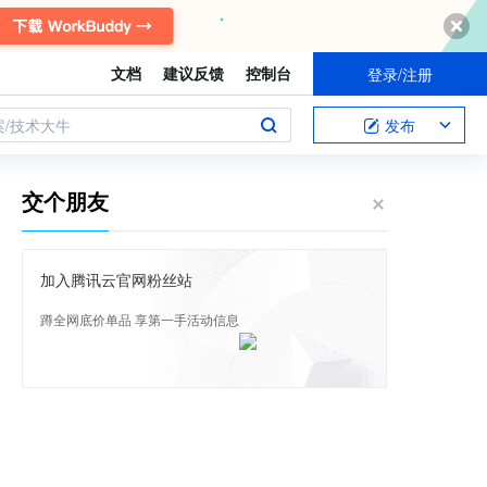
文档
建议反馈
控制台
登录/注册
案/技术大牛
发布
交个朋友
加入腾讯云官网粉丝站
蹲全网底价单品 享第一手活动信息