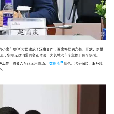
的小度车载OS方面达成了深度合作，百度将提供完整、开放、多模
交互，实现无缝沟通的交互体验，为长城汽车车主提升用车快感。
关工作，将覆盖车载应用市场、
数据流
量包、汽车保险、服务续
务。