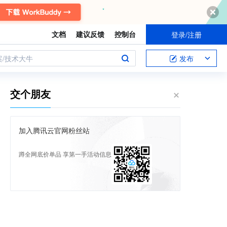
文档
建议反馈
控制台
登录/注册
案/技术大牛
发布
交个朋友
加入腾讯云官网粉丝站
蹲全网底价单品 享第一手活动信息