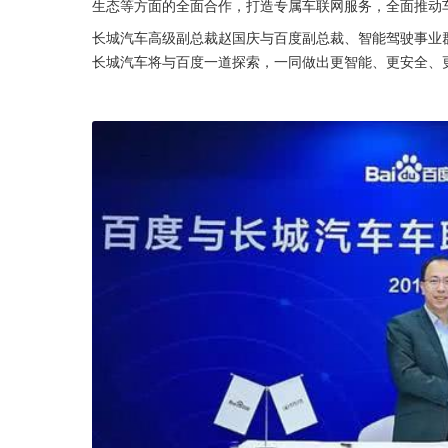
生态等方面的全面合作，打造专属车联网服务，全面推动
长城汽车高级副总裁赵国庆与百度副总裁、智能驾驶事业
长城汽车将与百度一道探索，一同做出更智能、更安全、