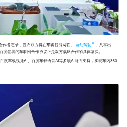
略合作备忘录，宣布双方将在车辆智能网联、
自动驾驶
、共享出
百度签署的车联网合作协议正是双方战略合作的具体落实。
度车载视觉AI、百度车载语音AI等多项AI能力支持，实现车内360