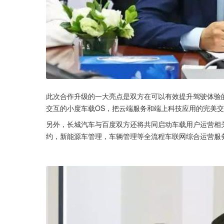
此次合作升级的一大亮点是双方在可以有效提升驾驶体验
交互的小度车载OS，把云端服务和端上科技应用的完美
另外，长城汽车与百度双方还将共同启动车载用户运营相
约，新能源车管理，车辆管理等全流程车联网综合运营服