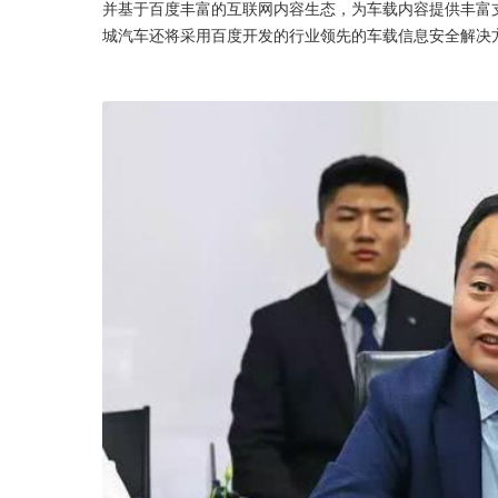
并基于百度丰富的互联网内容生态，为车载内容提供丰富
城汽车还将采用百度开发的行业领先的车载信息安全解决