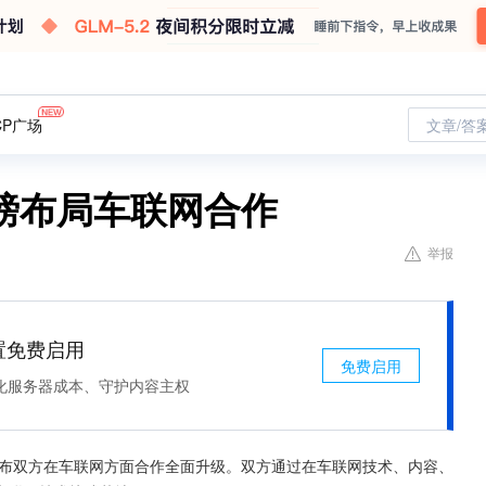
CP广场
文章/答
磅布局车联网合作
举报
处置免费启用
免费启用
化服务器成本、守护内容主权
宣布双方在车联网方面合作全面升级。双方通过在车联网技术、内容、