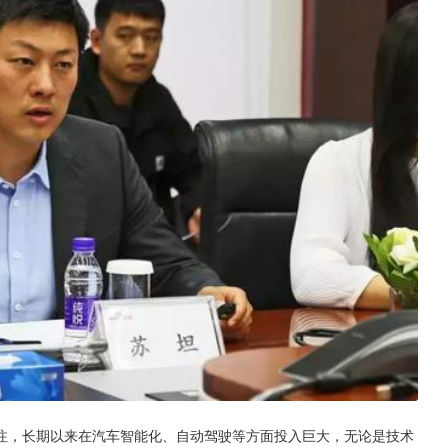
注，长期以来在汽车智能化、自动驾驶等方面投入巨大，无论是技术