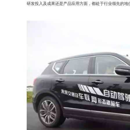
研发投入及成果还是产品应用方面，都处于行业领先的地