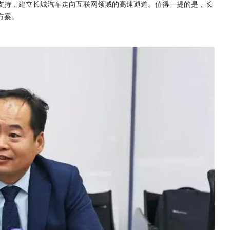
支持，建立长城汽车走向互联网领域的高速通道。值得一提的是，长
方案。