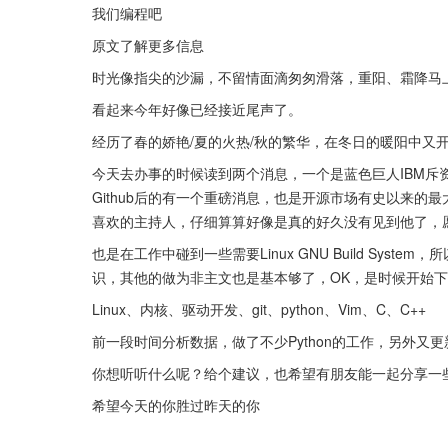
我们编程吧
原文了解更多信息
时光像指尖的沙漏，不留情面滴匆匆滑落，重阳、霜降马
看起来今年好像已经接近尾声了。
经历了春的娇艳/夏的火热/秋的繁华，在冬日的暖阳中又
今天去办事的时候读到两个消息，一个是蓝色巨人IBM斥资340亿
Github后的有一个重磅消息，也是开源市场有史以来的最大一次
喜欢的主持人，仔细算算好像是真的好久没有见到他了，
也是在工作中碰到一些需要Linux GNU Build Sy
识，其他的做为非主文也是基本够了，OK，是时候开始下一段
Linux、内核、驱动开发、git、python、Vim、C、C++
前一段时间分析数据，做了不少Python的工作，另外又
你想听听什么呢？给个建议，也希望有朋友能一起分享一
希望今天的你胜过昨天的你