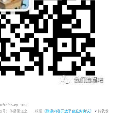
00?refer=cp_1026
鹅号）传播渠道之一，根据
《腾讯内容开放平台服务协议》
转载发