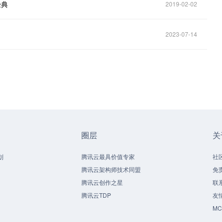
经典
2019-02-02
2023-07-14
圈层
关
划
腾讯云最具价值专家
社
腾讯云架构师技术同盟
免
腾讯云创作之星
联
腾讯云TDP
友
M