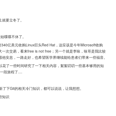
上就要立冬了。
开始喋喋不休了。
美元收购Linux巨头Red Hat，这应该是今年Microsoft收购
交易，看来free is not free；另一个就是李咏，咏哥是我比较
愿他安息，一路走好，也希望医学界继续能给患者们带来一些福音。
stem，所以花了一些时间研究了一下相关内容，絮絮叨叨一些基本够用的知
旅程了....
更新了下Git的相关冷门知识，都可以说说，让我想想。
些知识