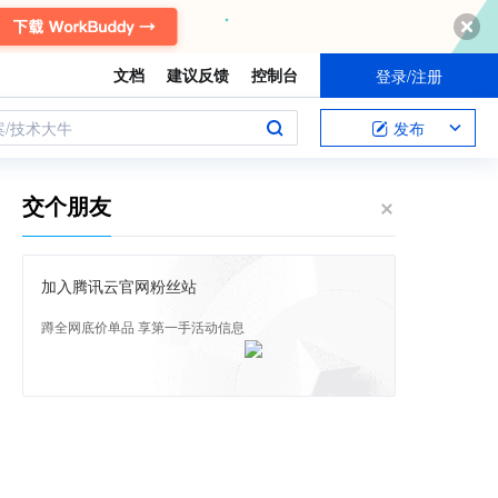
文档
建议反馈
控制台
登录/注册
案/技术大牛
发布
交个朋友
加入腾讯云官网粉丝站
蹲全网底价单品 享第一手活动信息