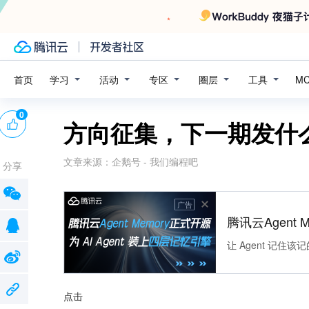
学习
活动
专区
圈层
工具
首页
M
0
方向征集，下一期发什
文章来源：
企鹅号 - 我们编程吧
分享
广告
腾讯云Agent 
让 Agent 记
点击