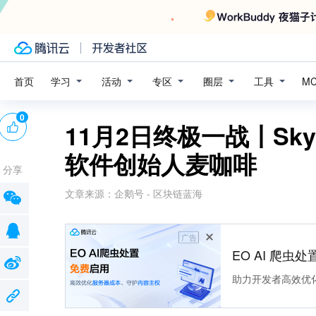
学习
活动
专区
圈层
工具
首页
M
0
11月2日终极一战〡Sky
软件创始人麦咖啡
分享
文章来源：
企鹅号 - 区块链蓝海
广告
EO AI 爬虫
助力开发者高效优