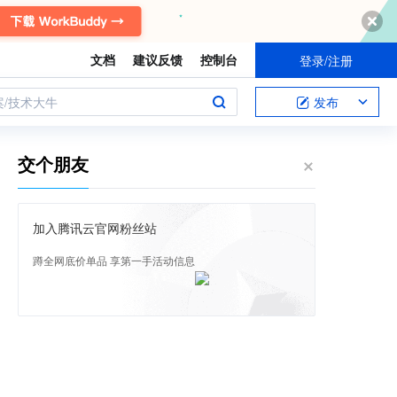
文档
建议反馈
控制台
登录/注册
案/技术大牛
发布
交个朋友
加入腾讯云官网粉丝站
蹲全网底价单品 享第一手活动信息