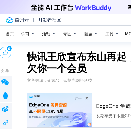
学习
活动
专区
圈层
工具
首页
M
0
快讯王欣宣布东山再起
欠你一个会员
分享
文章来源：
企鹅号 - 智慧光网络科技
广告
EdgeOne 
长期享受不限量CD