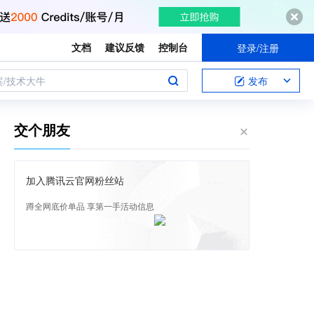
文档
建议反馈
控制台
登录/注册
案/技术大牛
发布
交个朋友
加入腾讯云官网粉丝站
蹲全网底价单品 享第一手活动信息