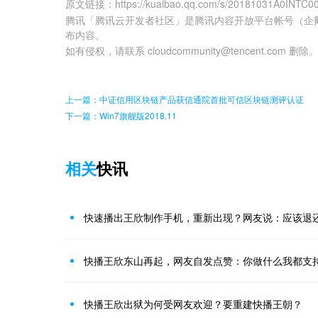
原文链接
：
https://kuaibao.qq.com/s/20181031A0INTC0
腾讯「腾讯云开发者社区」是腾讯内容开放平台帐号（企
布内容。
如有侵权，请联系 cloudcommunity@tencent.com 删除
上一篇：中证信用区块链产品获信通院首批可信区块链测评认证
下一篇：Win7旗舰版2018.11
相关
快讯
快速播出王欣制作手机，重新出现？网友说：应该退
快播王欣东山再起，网友自发点赞：你做什么我都支
快播王欣出狱为何受网友欢迎？要重建快播王朝？