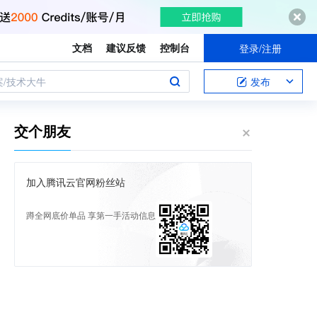
文档
建议反馈
控制台
登录/注册
案/技术大牛
发布
交个朋友
加入腾讯云官网粉丝站
蹲全网底价单品 享第一手活动信息