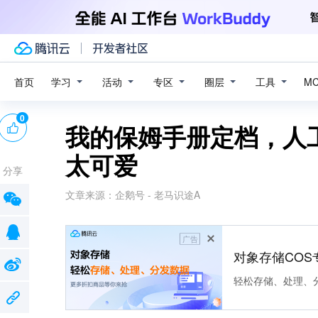
学习
活动
专区
圈层
工具
首页
M
0
我的保姆手册定档，人
太可爱
分享
文章来源：
企鹅号 - 老马识途A
广告
对象存储COS
轻松存储、处理、