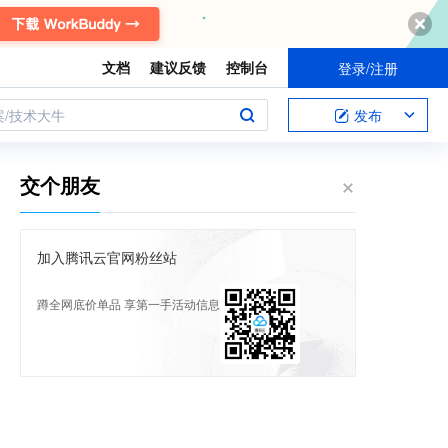
文档
建议反馈
控制台
登录/注册
案/技术大牛
发布
交个朋友
加入腾讯云官网粉丝站
蹲全网底价单品 享第一手活动信息