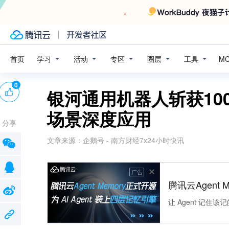
学习
活动
专区
圈层
工具
首页
M
0
银河通用机器人斩获10
场景深度应用
分享
文章来源：
企鹅号 - 南方财经7x24小时快讯
广告
腾讯云Agent 
让 Agent 记