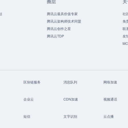
圈层
关
划
腾讯云最具价值专家
社
腾讯云架构师技术同盟
免
腾讯云创作之星
联
腾讯云TDP
友
M
区块链服务
消息队列
网络加速
企业云
CDN加速
视频通话
短信
文字识别
云点播