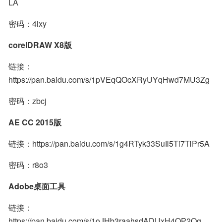
LA
密码：4ixy
corelDRAW X8版
链接：
https://pan.baidu.com/s/1pVEqQOcXRyUYqHwd7MU3Zg
密码：zbcj
AE CC 2015版
链接：https://pan.baidu.com/s/1g4RTyk33SuIl5Ti7TiPr5A
密码：r8o3
Adobe桌面工具
链接：
https://pan.baidu.com/s/1oJHb3raahsdADUxH4OP2Og