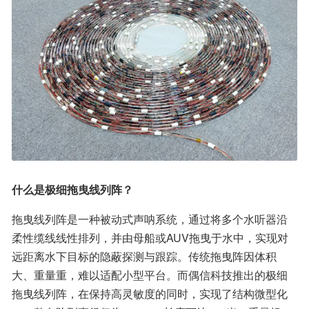
什么是极细拖曳线列阵？
拖曳线列阵是一种被动式声呐系统，通过将多个水听器沿
柔性缆线线性排列，并由母船或AUV拖曳于水中，实现对
远距离水下目标的隐蔽探测与跟踪。传统拖曳阵因体积
大、重量重，难以适配小型平台。而偶信科技推出的极细
拖曳线列阵，在保持高灵敏度的同时，实现了结构微型化