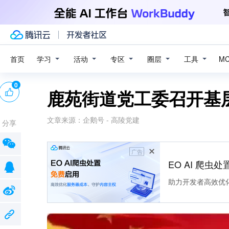
学习
活动
专区
圈层
工具
首页
M
0
鹿苑街道党工委召开基
文章来源：
企鹅号 - 高陵党建
分享
广告
EO AI 爬虫
助力开发者高效优