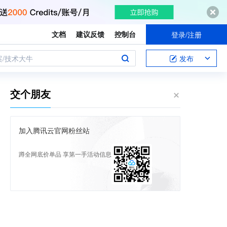
文档
建议反馈
控制台
登录/注册
案/技术大牛
发布
交个朋友
加入腾讯云官网粉丝站
蹲全网底价单品 享第一手活动信息