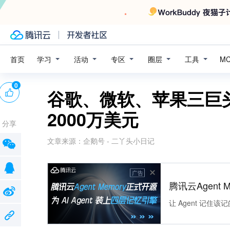
学习
活动
专区
圈层
工具
首页
M
0
谷歌、微软、苹果三巨
2000万美元
分享
文章来源：
企鹅号 - 二丫头小日记
广告
腾讯云Agent 
让 Agent 记