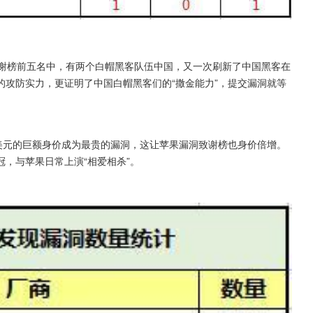
致谢榜前五名中，有两个白帽黑客队伍中国，又一次刷新了中国黑客在
攻防实力，更证明了中国白帽黑客们的“撒金能力”，提交漏洞就等
0万美元的巨额身价成为最贵的漏洞，这让苹果漏洞致谢榜也身价倍增。
冠，与苹果日常上演“相爱相杀”。