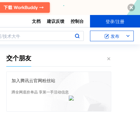
文档
建议反馈
控制台
登录/注册
案/技术大牛
发布
交个朋友
加入腾讯云官网粉丝站
蹲全网底价单品 享第一手活动信息