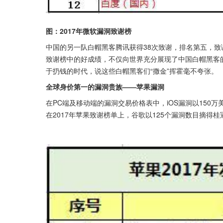
图：2017年微软漏洞致谢榜
中国的另一队白帽黑客腾讯获得38次致谢，排名第五，
致谢榜中的好成绩，不仅向世界充分展现了中国白帽黑客的
于扔钱的时代，说这些白帽黑客们“撒金”挥霍毫不夸张。
全球身价第一的漏洞贵族——苹果漏洞
在PC端及移动端的漏洞交易价格表中，iOS漏洞以15
在2017年苹果致谢榜单上，谷歌以125个漏洞数目摘得桂