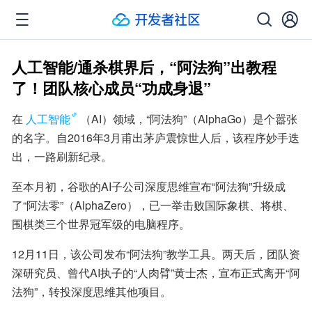
人工智能/通杀棋界后，“阿法狗”出教程
了！团队核心成员“功成身退”
在
人工智能
（AI）领域，“阿法狗”（AlphaGo）是个嚣张
的名字。自2016年3月甫出茅庐震惊世人后，该程序妙手迭
出，一路刷新纪录。
至本月初，谷歌的AI子公司深度思维宣布“阿法狗”升级成
了“阿法零”（AlphaZero），已一举击败国际象棋、将棋、
围棋类三个世界冠军级的电脑程序。
12月11日，该公司发布“阿法狗”教学工具。两天后，团队资
深研究员、曾代AI执子的“人肉臂”黄士杰，宣布正式离开“阿
法狗”，转投深度思维其他项目。