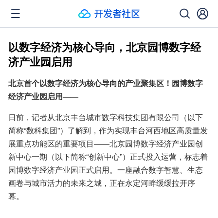
以数字经济为核心导向，北京园博数字经
济产业园启用
北京首个以数字经济为核心导向的产业聚集区！园博数字
经济产业园启用——
日前，记者从北京丰台城市数字科技集团有限公司（以下
简称“数科集团”）了解到，作为实现丰台河西地区高质量发
展重点功能区的重要项目——北京园博数字经济产业园创
新中心一期（以下简称“创新中心”）正式投入运营，标志着
园博数字经济产业园正式启用。一座融合数字智慧、生态
画卷与城市活力的未来之城，正在永定河畔缓缓拉开序
幕。