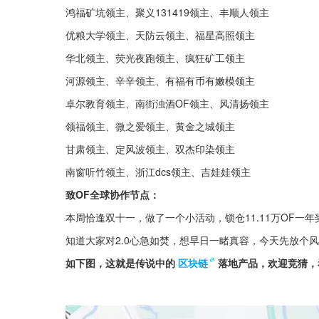
鸿福矿坑领主、聚义131419领主、丰顺人领主
优粮大学领主、天防云领主、福星高照领主
华北领主、荧光夜跑领主、疯狂矿工领主
河源领主、辛辛领主、有福有币有嫩模领主
卓尔教育领主、南街浊酒OF领主、风清扬领主
领福领主、微之爱领主、黄金之城领主
甘肃领主、定风波领主、双杰印染领主
南窗听竹领主、浙江dcs领主、吉娃娃领主
致OF全球协作节点：
本周恰逢双十一，做了一个小活动，锁仓11.11万OF一年
知道大家对2.0心急如焚，想早日一睹真容，今天先放个
如下图，这就是传说中的
区块链
落地产品，欢迎竞猜，