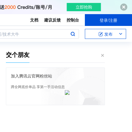
文档
建议反馈
控制台
登录/注册
案/技术大牛
发布
交个朋友
加入腾讯云官网粉丝站
蹲全网底价单品 享第一手活动信息