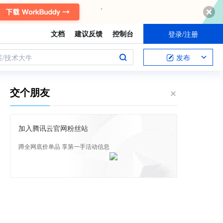
文档
建议反馈
控制台
登录/注册
案/技术大牛
发布
交个朋友
加入腾讯云官网粉丝站
蹲全网底价单品 享第一手活动信息