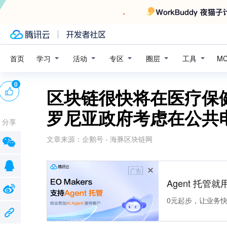
学习
活动
专区
圈层
工具
首页
M
0
区块链很快将在医疗保
罗尼亚政府考虑在公共
分享
文章来源：
企鹅号 - 海豚区块链网
广告
Agent 托管就用
0元起步，让业务快速拥