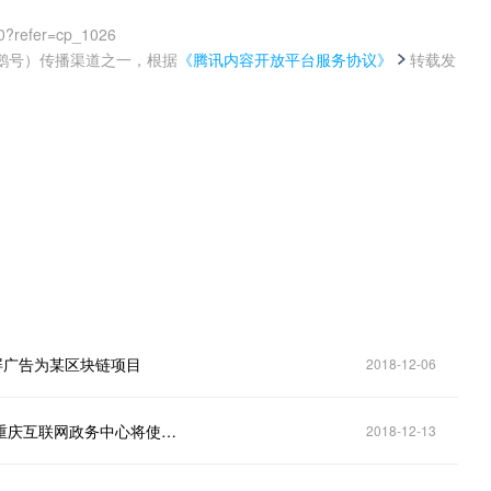
0?refer=cp_1026
鹅号）传播渠道之一，根据
《腾讯内容开放平台服务协议》
转载发
。
屏广告为某区块链项目
2018-12-06
韩国互联网巨头Kakao投资以色列区块链公司Orbs；重庆互联网政务中心将使用区块链技术升级系统
2018-12-13