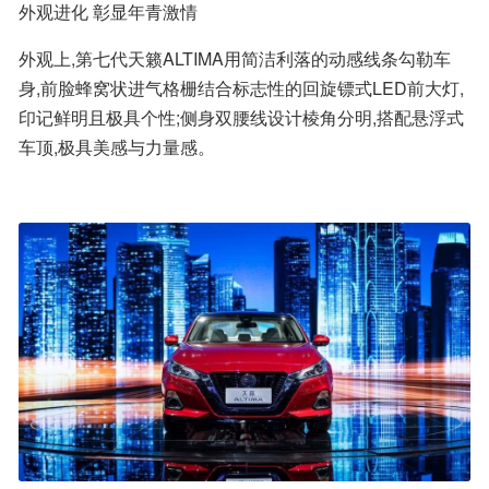
外观进化 彰显年青激情
外观上,第七代天籁ALTIMA用简洁利落的动感线条勾勒车
身,前脸蜂窝状进气格栅结合标志性的回旋镖式LED前大灯,
印记鲜明且极具个性;侧身双腰线设计棱角分明,搭配悬浮式
车顶,极具美感与力量感。