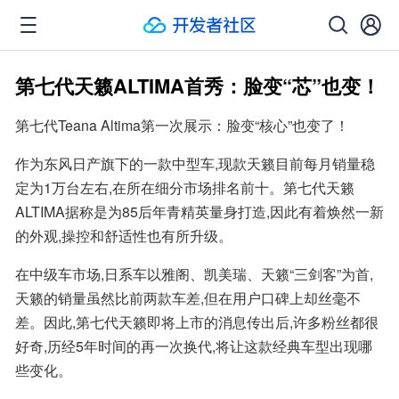
第七代天籁ALTIMA首秀：脸变“芯”也变！
第七代Teana Altima第一次展示：脸变“核心”也变了！
作为东风日产旗下的一款中型车,现款天籁目前每月销量稳
定为1万台左右,在所在细分市场排名前十。第七代天籁
ALTIMA据称是为85后年青精英量身打造,因此有着焕然一新
的外观,操控和舒适性也有所升级。
在中级车市场,日系车以雅阁、凯美瑞、天籁“三剑客”为首,
天籁的销量虽然比前两款车差,但在用户口碑上却丝毫不
差。因此,第七代天籁即将上市的消息传出后,许多粉丝都很
好奇,历经5年时间的再一次换代,将让这款经典车型出现哪
些变化。