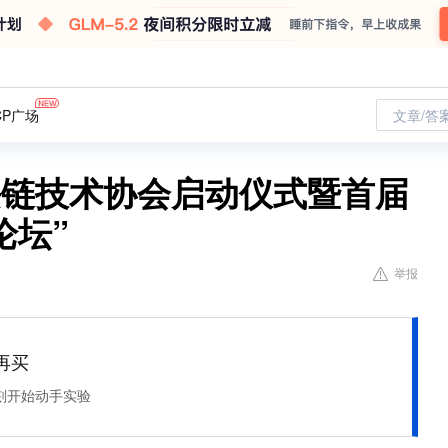
CP广场
文章/答
块链技术协会启动仪式暨首届
论坛”
举报
再买
刻开始动手实验