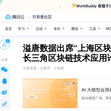
学习
活动
专区
圈层
工具
首页
M
0
溢唐数据出席“上海区
长三角区块链技术应用
分享
文章来源：
企鹅号 - 小鲸库
广告
AI 大模型会用
前往模型广场，即