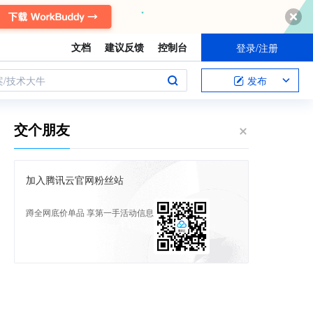
文档
建议反馈
控制台
登录/注册
案/技术大牛
发布
交个朋友
加入腾讯云官网粉丝站
蹲全网底价单品 享第一手活动信息