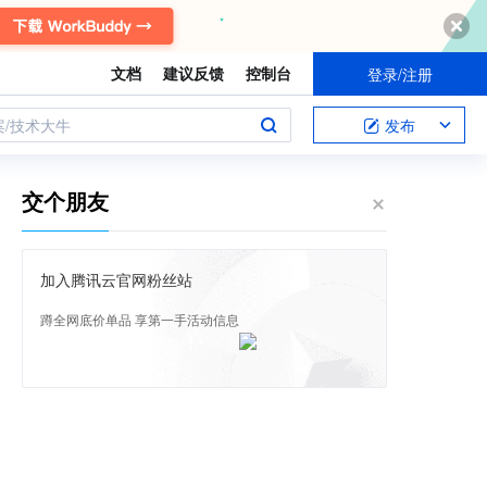
文档
建议反馈
控制台
登录/注册
案/技术大牛
发布
交个朋友
加入腾讯云官网粉丝站
蹲全网底价单品 享第一手活动信息