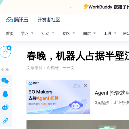
学习
活动
专区
圈层
工具
首页
M
0
春晚，机器人占据半壁
文章来源：
企鹅号 - 一一文
分享
广告
Agent 托管就用
0元起步，让业务快速拥