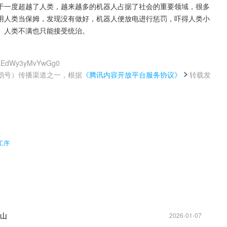
于一度超越了人类，越来越多的机器人占据了社会的重要领域，很多
用人类当保姆，发现没有做好，机器人便放电进行惩罚，吓得人类小
。人类不满也只能接受统治。
TkLEdWy3yMvYwGg0
鹅号）传播渠道之一，根据
《腾讯内容开放平台服务协议》
转载发
。
工序
江山
2026-01-07