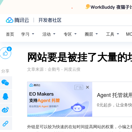
学习
活动
专区
圈层
工具
首页
M
0
网站要是被挂了大量的
文章来源：
企鹅号 - 闲度云搜
分享
广告
Agent 托管就用
0元起步，让业务快速拥
外链是可以较为快速的在短时间提高网站的权重，小编之