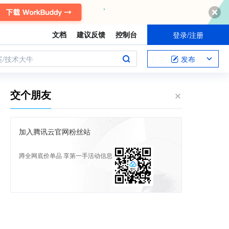
文档
建议反馈
控制台
登录/注册
案/技术大牛
发布
交个朋友
加入腾讯云官网粉丝站
蹲全网底价单品 享第一手活动信息