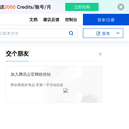
文档
建议反馈
控制台
登录/注册
案/技术大牛
发布
交个朋友
加入腾讯云官网粉丝站
蹲全网底价单品 享第一手活动信息