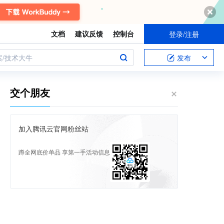
文档
建议反馈
控制台
登录/注册
案/技术大牛
发布
交个朋友
加入腾讯云官网粉丝站
蹲全网底价单品 享第一手活动信息