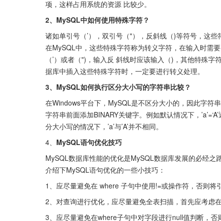
项，这样占用系统的资源 比较少。
2、MySQL中如何使用特殊字符？
诸如单引号（’），双引号（"），反斜线（)等符号，这些
在MySQL中，这些特殊字符称为转义字符，在输入时需要
（’）或者（")，输入反 斜线时应该输入（)，其他特殊字符
据库中插入这些特殊字符时，一定要进行转义处理。
3、MySQL如何执行区分大小写的字符串比较？
在Windows平台下，MySQL是不区分大小的，因此
字符串前面添加BINARY关键字。例如默认情况下，’a’=‘A’返
分大小写的情况下，’a’与’A’并不相同。
4、
MySQL语句优化技巧
MySQL数据库性能的优化是MySQL数据库发展的必经之路
介绍下MySQL语句优化的一些小技巧：
1、应尽量避免在 where 子句中使用!=或操作符，否
2、对查询进行优化，应尽量避免全表扫描，首先应考虑在whe
3、应尽量避免在where子句中对字段进行null值判断