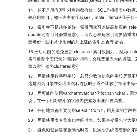
select num from a where exists(select 1 from b where
14、并不是所有索引对查询都有效，SQL是根据表中数
去利用索引，如一表中有字段sex，male、female几
15、索引并不是越多越好，索引固然可以提高相应的 select 的
update时有可能会重建索引，所以怎样建索引需要慎
应考虑一些不常使用到的列上建的索引是否有 必要。
16.应尽可能的避免更新 clustered 索引数据列，因为
将导致整个表记录的顺序的调整，会耗费相当大的资源。若应
将该索引建为clustered索引。
17、尽量使用数字型字段，若只含数值信息的字段尽量
这是因为引擎在处理查询和连接时会逐个比较字符串中每
18、尽可能的使用varchar/nvarchar代替char/
说，在一个相对较小的字段内搜索效率显然要高些。
19、任何地方都不要使用select * from t，用具体的
20、尽量使用表变量来代替临时表。如果表变量包含大
21、避免频繁创建和删除临时表，以减少系统表资源的消