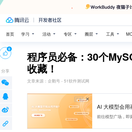
学习
活动
专区
圈层
工具
首页
M
0
程序员必备：30个My
收藏！
分享
文章来源：
企鹅号 - 51软件测试网
广告
AI 大模型会用
前往模型广场，即