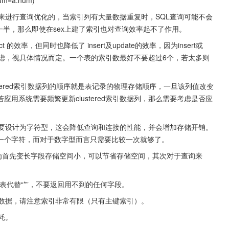
 num=a.num)
据来进行查询优化的，当索引列有大量数据重复时，SQL查询可能不会
乎各一半，那么即使在sex上建了索引也对查询效率起不了作用。
效率，但同时也降低了 insert及update的效率，因为insert或
重考虑，视具体情况而定。一个表的索引数最好不要超过6个，若太多则
clustered索引数据列的顺序就是表记录的物理存储顺序，一旦该列值改变
用系统需要频繁更新clustered索引数据列，那么需要考虑是否应
不要设计为字符型，这会降低查询和连接的性能，并会增加存储开销。
一个字符，而对于数字型而言只需要比较一次就够了。
nchar，因为首先变长字段存储空间小，可以节省存储空间，其次对于查询来
字段列表代替“*”，不要返回用不到的任何字段。
量数据，请注意索引非常有限（只有主键索引）。
耗。