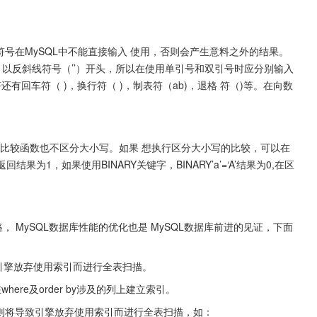
符号在MySQL中不能直接输入 使用，否则会产生意料之外的结果。
 以反斜线符号（’’）开头，所以在使用单引号和双引号时应分别输入
还有回车符（ )，换行符（ )，制表符（ab)，退格 符（)等。在向数
字符串比较函数也不区分大小写。如果 想执行区分大小写的比较，可以在
回结果为1，如果使用BINARY关键字，BINARY’a’=‘A’结果为0,在区
， MySQL数据库性能的优化也是 MySQL数据库前进的见证，下面
则将引擎放弃使用索引而进行全表扫描。
re及order by涉及的列上建立索引。
，否则将导致引擎放弃使用索引而进行全表扫描，如：