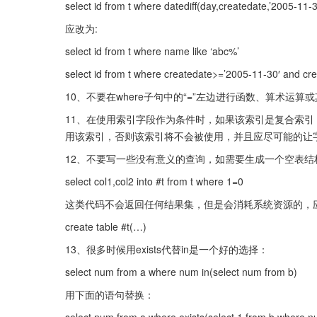
select id from t where datediff(day,createdate,’2005-
应改为:
select id from t where name like ‘abc%’
select id from t where createdate>=’2005-11-30′ and cr
10、不要在where子句中的“=”左边进行函数、算术
11、在使用索引字段作为条件时，如果该索引是复合索
用该索引，否则该索引将不会被使用，并且应尽可能的让
12、不要写一些没有意义的查询，如需要生成一个空表结
select col1,col2 into #t from t where 1=0
这类代码不会返回任何结果集，但是会消耗系统资源的，
create table #t(…)
13、很多时候用exists代替in是一个好的选择：
select num from a where num in(select num from b)
用下面的语句替换：