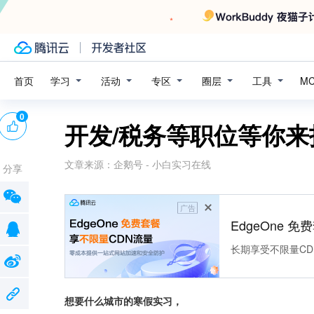
学习
活动
专区
圈层
工具
首页
M
0
开发/税务等职位等你来
文章来源：
企鹅号 - 小白实习在线
分享
广告
EdgeOne 
长期享受不限量CD
想要什么城市的寒假实习，