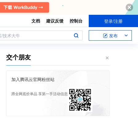
文档
建议反馈
控制台
登录/注册
案/技术大牛
发布
交个朋友
加入腾讯云官网粉丝站
蹲全网底价单品 享第一手活动信息