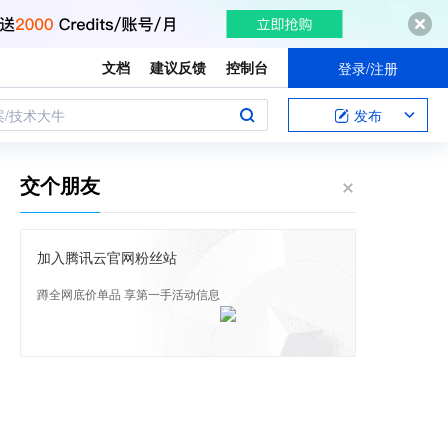
文档
建议反馈
控制台
登录/注册
案/技术大牛
发布
交个朋友
加入腾讯云官网粉丝站
蹲全网底价单品 享第一手活动信息