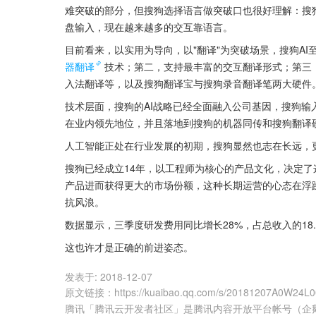
难突破的部分，但搜狗选择语言做突破口也很好理解：搜
盘输入，现在越来越多的交互靠语言。
目前看来，以实用为导向，以"翻译"为突破场景，搜狗A
器翻译
技术；第二，支持最丰富的交互翻译形式；第三
入法翻译等，以及搜狗翻译宝与搜狗录音翻译笔两大硬件
技术层面，搜狗的AI战略已经全面融入公司基因，搜狗输
在业内领先地位，并且落地到搜狗的机器同传和搜狗翻译
人工智能正处在行业发展的初期，搜狗显然也志在长远，
搜狗已经成立14年，以工程师为核心的产品文化，决定了
产品进而获得更大的市场份额，这种长期运营的心态在浮
抗风浪。
数据显示，三季度研发费用同比增长28%，占总收入的18
这也许才是正确的前进姿态。
发表于:
2018-12-07
原文链接
：
https://kuaibao.qq.com/s/20181207A0W24L
腾讯「腾讯云开发者社区」是腾讯内容开放平台帐号（企