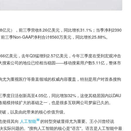
8亿元），前三季营收8.26亿美元，同比增长31.1%；当季净利2390
前三季Non-GAAP净利合计8560万美元，同比增长25.88%。
。
.66亿美元，去年Q3猛增到2.57亿美元，今年三季度在受到宏观冲击
大搜索公司的地位已经相当稳固——移动搜索用户数5.11亿，整体市
狗尤为重视医疗等垂直领域的权威内容覆盖，特别是用户对首条搜狗
度日活创新高至4.05亿，同比增加32%，这使其稳居国内以DAU
络规模持续扩大的基础之一，也是很多互联网公司梦寐已久的。
突破，以及由此带来的核心价值升级。
也使得其向
人工智能
的转型突破显得尤为重要。王小川曾经说
解决实际问题的。"搜狗人工智能的核心是"语言"。语言是人工智能中最