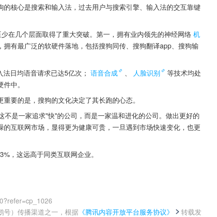
狗的核心是搜索和输入法，过去用户与搜索引擎、输入法的交互靠键
I至少在几个层面取得了重大突破。第一，拥有业内领先的神经网络
机
，拥有最广泛的软硬件落地，包括搜狗同传、搜狗翻译app、搜狗输
。
入法日均语音请求已达5亿次；
语音合成
、
人脸识别
等技术均处
硬件中。
更重要的是，搜狗的文化决定了其长跑的心态。
这不是一家追求"快"的公司，而是一家温和进化的公司。做出更好的
躁的互联网市场，显得更为健康可贵，一旦遇到市场快速变化，也更
.3%，这远高于同类互联网企业。
00?refer=cp_1026
鹅号）传播渠道之一，根据
《腾讯内容开放平台服务协议》
转载发