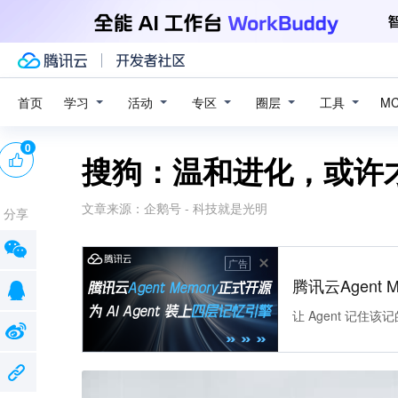
学习
活动
专区
圈层
工具
首页
M
0
搜狗：温和进化，或许
文章来源：
企鹅号 - 科技就是光明
分享
广告
腾讯云Agent 
让 Agent 记