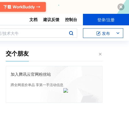
文档
建议反馈
控制台
登录/注册
案/技术大牛
发布
交个朋友
加入腾讯云官网粉丝站
蹲全网底价单品 享第一手活动信息