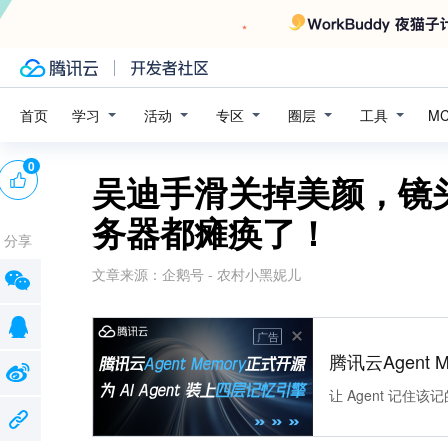
学习
活动
专区
圈层
工具
首页
M
0
吴迪手滑关掉美颜，镜
务器都瘫痪了！
分享
文章来源：
企鹅号 - 农村小黑妮儿
广告
腾讯云Agent 
让 Agent 记