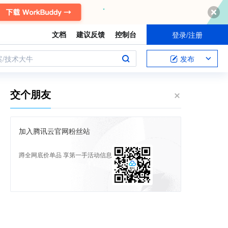
文档
建议反馈
控制台
登录/注册
案/技术大牛
发布
交个朋友
加入腾讯云官网粉丝站
蹲全网底价单品 享第一手活动信息