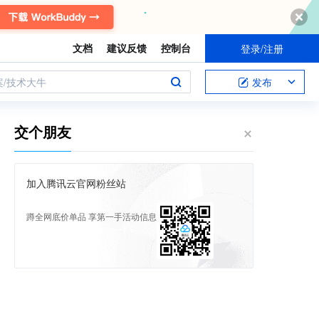
文档
建议反馈
控制台
登录/注册
案/技术大牛
发布
交个朋友
加入腾讯云官网粉丝站
蹲全网底价单品 享第一手活动信息