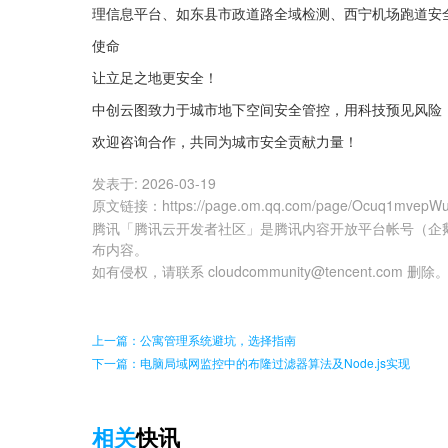
理信息平台、如东县市政道路全域检测、西宁机场跑道安
使命
让立足之地更安全！
中创云图致力于城市地下空间安全管控，用科技预见风险
欢迎咨询合作，共同为城市安全贡献力量！
发表于:
2026-03-19
原文链接
：
https://page.om.qq.com/page/Ocuq1mvep
腾讯「腾讯云开发者社区」是腾讯内容开放平台帐号（企
布内容。
如有侵权，请联系 cloudcommunity@tencent.com 删除
上一篇：公寓管理系统避坑，选择指南
下一篇：电脑局域网监控中的布隆过滤器算法及Node.js实现
相关
快讯