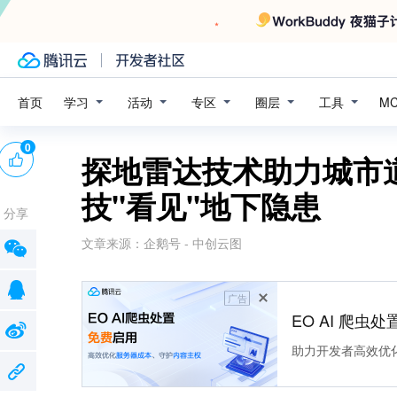
学习
活动
专区
圈层
工具
首页
M
0
探地雷达技术助力城市
技"看见"地下隐患
分享
文章来源：
企鹅号 - 中创云图
广告
EO AI 爬虫
助力开发者高效优