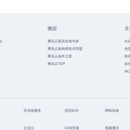
圈层
关
划
腾讯云最具价值专家
社
腾讯云架构师技术同盟
免
腾讯云创作之星
联
腾讯云TDP
友
M
区块链服务
消息队列
网络加速
企业云
CDN加速
视频通话