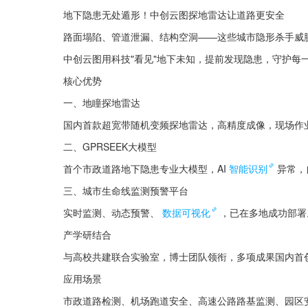
地下隐患无处遁形！中创云图探地雷达让道路更安全
路面塌陷、管道泄漏、结构空洞——这些城市隐形杀手威
中创云图用科技"看见"地下未知，提前发现隐患，守护每
核心优势
一、地瞳探地雷达
国内首款超宽带随机变频探地雷达，高精度成像，现场作
二、GPRSEEK大模型
首个市政道路地下隐患专业大模型，AI
智能识别
异常，
三、城市生命线监测预警平台
实时监测、动态预警、
数据可视化
，已在多地成功部署
产学研结合
与高校共建联合实验室，博士团队领衔，多项成果国内首
应用场景
市政道路检测、机场跑道安全、高速公路路基监测、园区