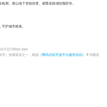
全检测、唐山地下管线排查、诸暨道路塌陷预防等。
，守护城市根基。
Wu2UTqT2Wiy6-dw0
鹅号）传播渠道之一，根据
《腾讯内容开放平台服务协议》
转载发
。