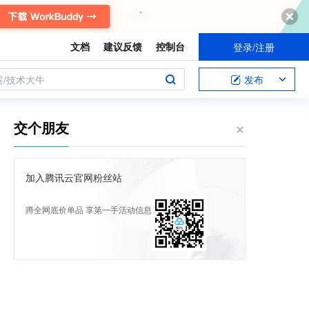
文档
建议反馈
控制台
登录/注册
案/技术大牛
发布
交个朋友
加入腾讯云官网粉丝站
蹲全网底价单品 享第一手活动信息