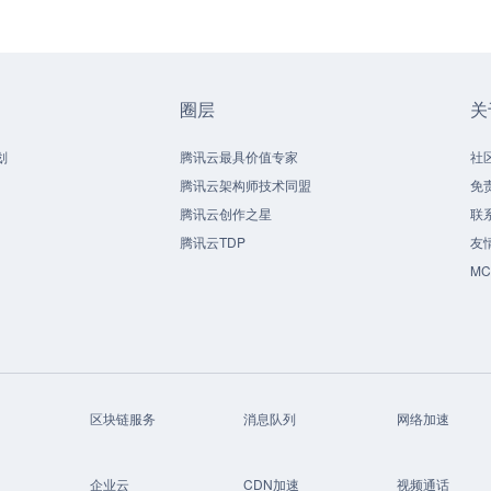
圈层
关
划
腾讯云最具价值专家
社
腾讯云架构师技术同盟
免
腾讯云创作之星
联
腾讯云TDP
友
M
区块链服务
消息队列
网络加速
企业云
CDN加速
视频通话