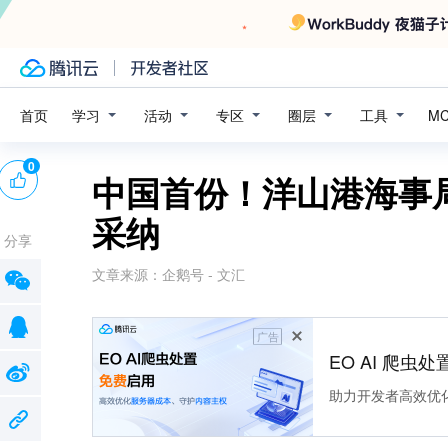
学习
活动
专区
圈层
工具
首页
M
0
中国首份！洋山港海事
采纳
分享
文章来源：
企鹅号 - 文汇
广告
EO AI 爬虫
助力开发者高效优