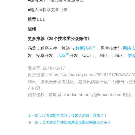
●输入m获取文章目录
推荐↓↓↓
运维
更多推荐《25个技术类公众微信》
涵盖：程序人生、算法与
数据结构
、黑客技术与
网络
发、安卓开发、
iOS
开发、C/C++、.NET、Linux、
数
发表于:
2018-12-17
原文链接
：
https://kuaibao.qq.com/s/20181217B0JKAZ0
腾讯「腾讯云开发者社区」是腾讯内容开放平台帐号（企
布内容。
如有侵权，请联系 cloudcommunity@tencent.com 删除
上一篇：没考驾照的恭喜，传来大消息，真来了！
下一篇：美国弹道导弹防御系统未通过网络安全审计