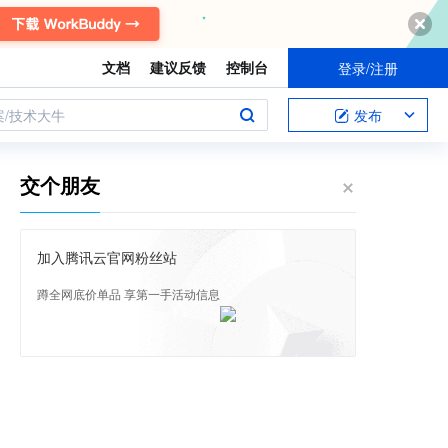
文档
建议反馈
控制台
登录/注册
案/技术大牛
发布
交个朋友
加入腾讯云官网粉丝站
蹲全网底价单品 享第一手活动信息