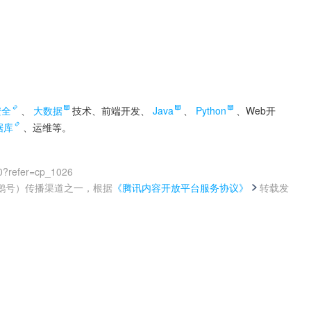
安全
、
大数据
技术、前端开发、
Java
、
Python
、Web开
据库
、运维等。
0?refer=cp_1026
鹅号）传播渠道之一，根据
《腾讯内容开放平台服务协议》
转载发
。