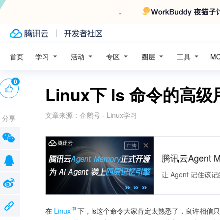
学习
活动
专区
圈层
工具
首页
M
0
Linux下 ls 命令的高
文章来源：
企鹅号 - Linux学习
分享
广告
腾讯云Agent 
让 Agent 记
在
Linux
下，ls这个命令大家肯定太熟悉了，良许相信只