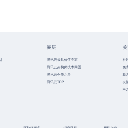
圈层
关
划
腾讯云最具价值专家
社
腾讯云架构师技术同盟
免
腾讯云创作之星
联
腾讯云TDP
友
M
区块链服务
消息队列
网络加速