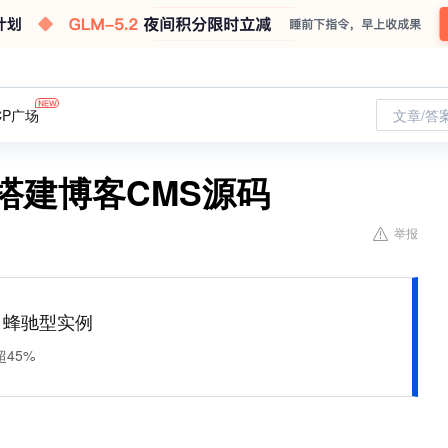
CP广场
文章/答
速搭建博客CMS源码
举报
M 蜂驰型实例
45%