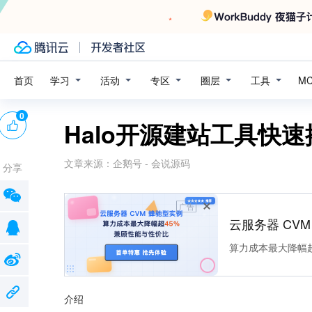
学习
活动
专区
圈层
工具
首页
M
0
Halo开源建站工具快
文章来源：
企鹅号 - 会说源码
分享
广告
云服务器 CV
算力成本最大降幅超
介绍