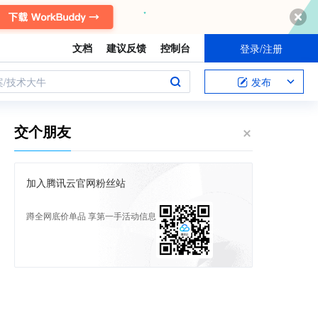
文档
建议反馈
控制台
登录/注册
案/技术大牛
发布
交个朋友
加入腾讯云官网粉丝站
蹲全网底价单品 享第一手活动信息