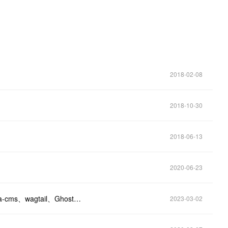
2018-02-08
2018-10-30
2018-06-13
2020-06-23
Kali与编程：WordPress、halo、​django-cms、joomla-cms、wagtail、Ghost开源CMS
2023-03-02