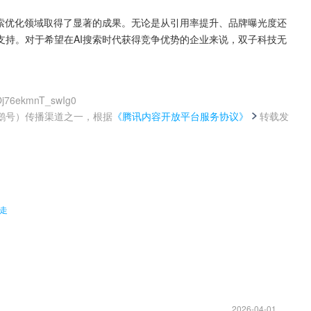
搜索优化领域取得了显著的成果。无论是从引用率提升、品牌曝光度还
支持。对于希望在AI搜索时代获得竞争优势的企业来说，双子科技无
Oj76ekmnT_swIg0
鹅号）传播渠道之一，根据
《腾讯内容开放平台服务协议》
转载发
。
走
2026-04-01