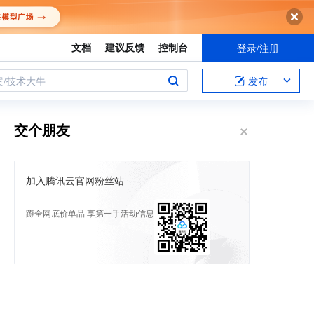
文档
建议反馈
控制台
登录/注册
案/技术大牛
发布
交个朋友
加入腾讯云官网粉丝站
蹲全网底价单品 享第一手活动信息