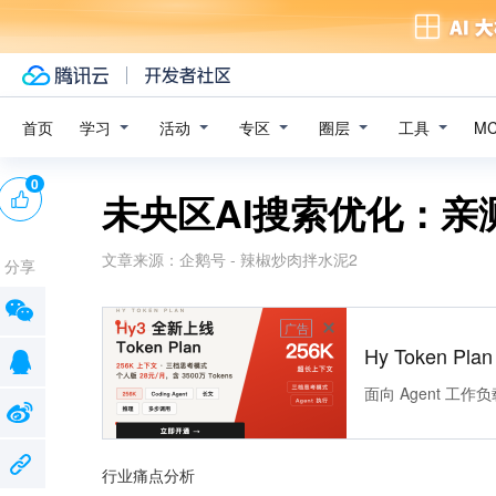
学习
活动
专区
圈层
工具
首页
M
0
未央区AI搜索优化：亲
文章来源：
企鹅号 - 辣椒炒肉拌水泥2
分享
广告
Hy Token P
面向 Agent 工
行业痛点分析